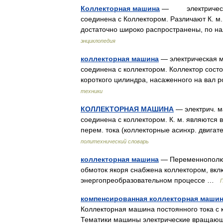
Коллекторная машина
— электрическая 
соединена с Коллектором. Различают К. м. 
достаточно широко распространены, по 
энциклопедия
коллекторная машина
— электрическая ма
соединена с коллектором. Коллектор сост
короткого цилиндра, насаженного на вал
техники
КОЛЛЕКТОРНАЯ МАШИНА
— электрич. ма
соединена с коллектором. К. м. являются в
перем. тока (коллекторные асинхр. двиг
политехнический словарь
коллекторная машина
— Переменнополюсн
обмоток якоря снабжена коллектором, вкл
энергопреобразовательном процессе …
компенсированная коллекторная машин
Коллекторная машина постоянного тока с 
Тематики машины электрические вращаю