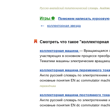
Русско
-
английский
политехнический
словарь
.
Академ
Игры ⚽
Поможем написать курсовую
коллекторная звезда
Смотреть что такое "коллекторная
коллекторная машина
— Вращающаяся эл
участвующих в основном процессе преобра
Тематики машины электрические враща
коллекторная машина переменного ток
Англо русский словарь по электротехнике и
основные понятия EN ac commutator ma
переводчика
коллекторная машина постоянного тока
Англо русский словарь по электротехнике и
основные понятия EN dc commutator mac