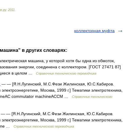
ик
.
ру
.
2011
.
коллекторная муфта
 машина" в других словарях:
ектрическая машина, у которой хотя бы одна из обмоток,
зования энергии, соединена с коллектором. [ГОСТ 27471 87]
ющиеся в целом …
Справочник технического переводчика
а
— — [Я.Н.Лугинский, М.С.Фези Жилинская, Ю.С.Кабиров.
 электроэнергетике, Москва, 1999 г.] Тематики электротехника,
chineAC commutator machineACCM …
Справочник технического
— — [Я.Н.Лугинский, М.С.Фези Жилинская, Ю.С.Кабиров.
 электроэнергетике, Москва, 1999 г.] Тематики электротехника,
hine …
Справочник технического переводчика