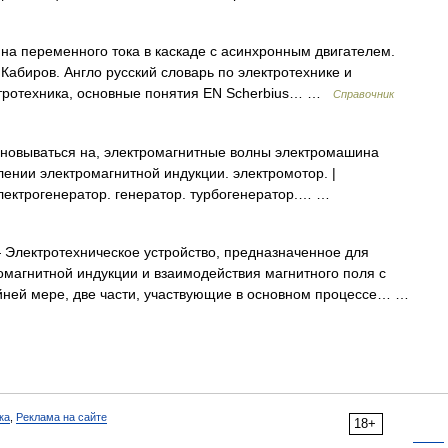
а переменного тока в каскаде с асинхронным двигателем.
Кабиров. Англо русский словарь по электротехнике и
ектротехника, основные понятия EN Scherbius… …
Справочник
овываться на, электромагнитные волны электромашина
ении электромагнитной индукции. электромотор. |
 электрогенератор. генератор. турбогенератор.… …
Электротехническое устройство, предназначенное для
омагнитной индукции и взаимодействия магнитного поля с
айней мере, две части, участвующие в основном процессе… …
ка
,
Реклама на сайте
18+