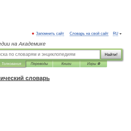
Запомнить сайт
Словарь на свой сайт
RU
едии на Академике
Найти!
Толкования
Переводы
Книги
Игры ⚽
нический словарь