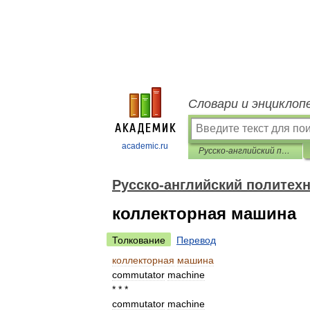
Словари и энциклоп
academic.ru
Русско-английский политехнический словарь
Русско-английский политех
коллекторная машина
Толкование
Перевод
коллекторная
машина
commutator
machine
* * *
commutator
machine