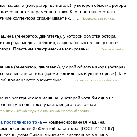
машина (генератор, двигатель), у которой обмотка ротора
постоянного и переменного тока. К. м. постоянного тока
наличие коллектора ограничивает их… …
Большая советская
шина (генератор, двигатель), у которой обмотка ротора
оит из ряда медных пластин, закреплённых на поверхности
 ротора. Пластины электрически изолированы… …
Энциклопедия
шина (генератор, двигатель), у к рой обмотка якоря (ротора)
се машины пост. тока (кроме вентильных и униполярных). К. м.
атели) применяются значительно… …
Большой энциклопедический
ая электрическая машина, у которой хотя бы одна из
юченным в цепь тока, участвующего в основном
Политехнический терминологический толковый словарь
а постоянного тока
— компенсированная машина
компенсационной обмоткой на статоре. [ГОСТ 27471 87]
щиеся в целом Синонимы компенсированная машина …